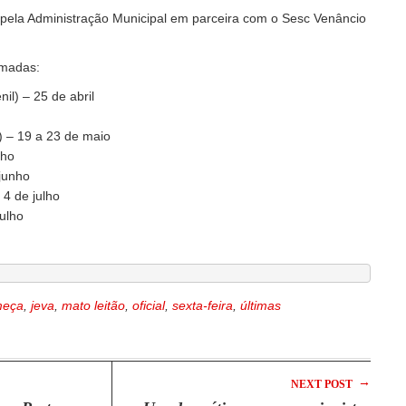
 pela Administração Municipal em parceira com o Sesc Venâncio
rmadas:
enil) – 25 de abril
il) – 19 a 23 de maio
nho
junho
 4 de julho
julho
meça
,
jeva
,
mato leitão
,
oficial
,
sexta-feira
,
últimas
→
NEXT POST