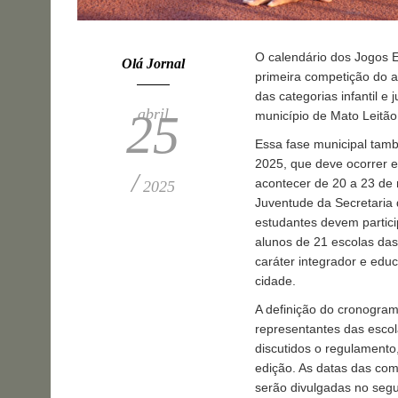
O calendário dos Jogos E
Olá Jornal
primeira competição do a
das categorias infantil e 
abril
25
município de Mato Leitão
Essa fase municipal tamb
2025, que deve ocorrer en
/
acontecer de 20 a 23 de
2025
Juventude da Secretaria 
estudantes devem partici
alunos de 21 escolas das 
caráter integrador e edu
cidade.
A definição do cronogram
representantes das escol
discutidos o regulamento
edição. As datas das comp
serão divulgadas no seg