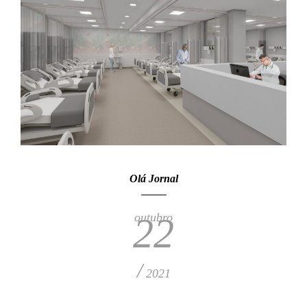
Olá Jornal
outubro
22
/
2021