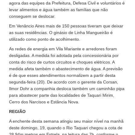
agora das equipes da Prefeitura, Defesa Civil e voluntários é
levar alimentos e água também as famílias que não
conseguem se deslocar.
Em Venâncio Aires mais de 150 pessoas tiveram que deixar
as suas residências. O ginásio de Linha Mangueirão é
utilizado como ponto de acolhimento.
As redes de energia em Vila Mariante e arredores foram
desligadas. A medida foi adotada pela concessionária por
conta do risco de curtos circuitos e choques elétricos. A
medida afeta também o abastecimento de água. A previsão
é de que esses atendimentos normalizem a partir desta
segunda-feira (20). De acordo com o gerente da Corsan,
Ilmor Dohr a companhia desloca também um caminhão pipa
para abastecer parte das localidades de Taquari Mirim,
Cerro dos Narcisos e Estância Nova.
REGIÃO
A enchente desta semana atingiu seu maior nível na manhã
deste domingo, 19, quando o Rio Taquari chegou a cota de
28,94m metros em Estrela, na leitura das 7h, conforme o