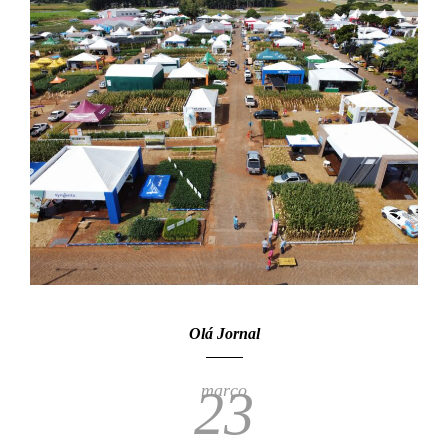
Olá Jornal
março
23