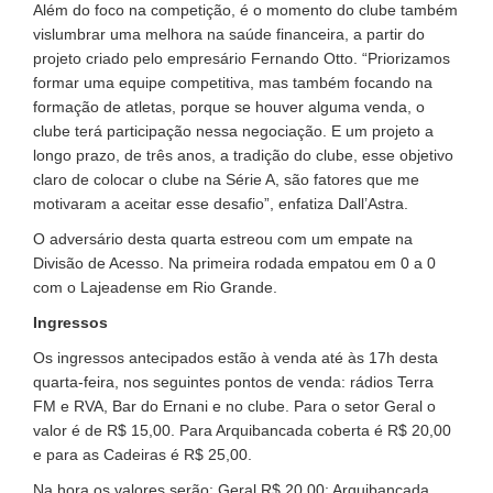
Além do foco na competição, é o momento do clube também
vislumbrar uma melhora na saúde financeira, a partir do
projeto criado pelo empresário Fernando Otto. “Priorizamos
formar uma equipe competitiva, mas também focando na
formação de atletas, porque se houver alguma venda, o
clube terá participação nessa negociação. E um projeto a
longo prazo, de três anos, a tradição do clube, esse objetivo
claro de colocar o clube na Série A, são fatores que me
motivaram a aceitar esse desafio”, enfatiza Dall’Astra.
O adversário desta quarta estreou com um empate na
Divisão de Acesso. Na primeira rodada empatou em 0 a 0
com o Lajeadense em Rio Grande.
Ingressos
Os ingressos antecipados estão à venda até às 17h desta
quarta-feira, nos seguintes pontos de venda: rádios Terra
FM e RVA, Bar do Ernani e no clube. Para o setor Geral o
valor é de R$ 15,00. Para Arquibancada coberta é R$ 20,00
e para as Cadeiras é R$ 25,00.
Na hora os valores serão: Geral R$ 20,00; Arquibancada