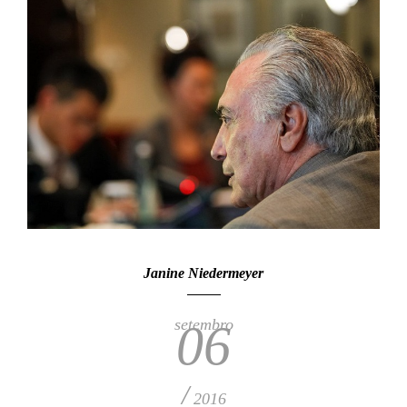
Janine Niedermeyer
setembro
06
/
2016