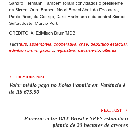
Sandro Hermann. Também foram convidados o presidente
da Sicredi Ouro Branco, Neori Ernani Abel, da Fecoagro,
Paulo Pires, da Ocergs, Darci Hartmann e da central Sicredi
Sul\Sudeste, Márcio Port.
CRÉDITO: AI Edivilson Brum/MDB
Tags:
alrs
,
assembleia
,
cooperativa
,
crise
,
deputado estadual
,
edivilson brum
,
gaúcho
,
legislativa
,
parlamento
,
últimas
←
PREVIOUS POST
Valor médio pago no Bolsa Família em Venâncio é
de R$ 675,50
→
NEXT POST
Parceria entre BAT Brasil e SPVS estimula o
plantio de 20 hectares de árvores