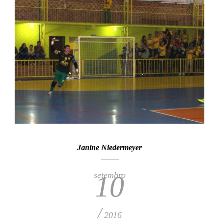
Janine Niedermeyer
setembro
10
/
2016