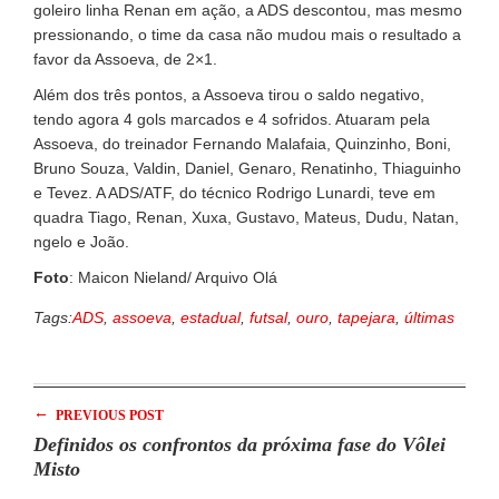
goleiro linha Renan em ação, a ADS descontou, mas mesmo
pressionando, o time da casa não mudou mais o resultado a
favor da Assoeva, de 2×1.
Além dos três pontos, a Assoeva tirou o saldo negativo,
tendo agora 4 gols marcados e 4 sofridos. Atuaram pela
Assoeva, do treinador Fernando Malafaia, Quinzinho, Boni,
Bruno Souza, Valdin, Daniel, Genaro, Renatinho, Thiaguinho
e Tevez. A ADS/ATF, do técnico Rodrigo Lunardi, teve em
quadra Tiago, Renan, Xuxa, Gustavo, Mateus, Dudu, Natan,
ngelo e João.
Foto
: Maicon Nieland/ Arquivo Olá
Tags:
ADS
,
assoeva
,
estadual
,
futsal
,
ouro
,
tapejara
,
últimas
←
PREVIOUS POST
Definidos os confrontos da próxima fase do Vôlei
Misto