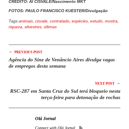
CRÉDITO: AI CISVALE/Nascimento MKT
FOTOS: PAULO FRANCISCO KUESTER/Divulgação
Tags:
animais
,
cisvale
,
contratado
,
espécies
,
estudo
,
mostra
,
riqueza
,
silvestres
,
últimas
←
PREVIOUS POST
Agência do Sine de Venâncio Aires divulga vagas
de empregos desta semana
→
NEXT POST
RSC-287 em Santa Cruz do Sul terá bloqueio nesta
terça-feira para detonação de rochas
Olá Jornal
Connect with Olá Jornal