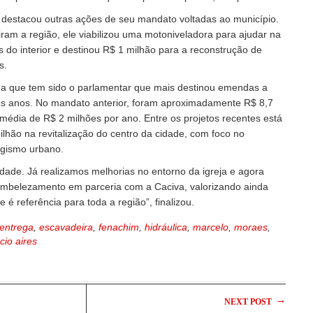
estacou outras ações de seu mandato voltadas ao município.
iram a região, ele viabilizou uma motoniveladora para ajudar na
 do interior e destinou R$ 1 milhão para a reconstrução de
s.
a que tem sido o parlamentar que mais destinou emendas a
mos anos. No mandato anterior, foram aproximadamente R$ 8,7
 média de R$ 2 milhões por ano. Entre os projetos recentes está
ilhão na revitalização do centro da cidade, com foco no
agismo urbano.
cidade. Já realizamos melhorias no entorno da igreja e agora
mbelezamento em parceria com a Caciva, valorizando ainda
 é referência para toda a região”, finalizou.
entrega
,
escavadeira
,
fenachim
,
hidráulica
,
marcelo
,
moraes
,
cio aires
→
NEXT POST