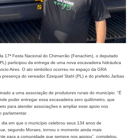
a 17ª Festa Nacional do Chimarrão (Fenachim), o deputado
PL) participou da entrega de uma nova escavadeira hidráulica
âncio Aires. O ato simbólico ocorreu no espaço da GRA
presença do vereador Ezequiel Stahl (PL) e do prefeito Jarbas
nado a uma associação de produtores rurais do município. “É
nde poder entregar essa escavadeira zero quilômetro, que
jeto para atender associações e ampliar esse apoio nos
o parlamentar.
no dia em que o município celebrou seus 134 anos de
 que, segundo Moraes, tornou o momento ainda mais
sente para a comunidade que sempre nos apoiou”, completou.