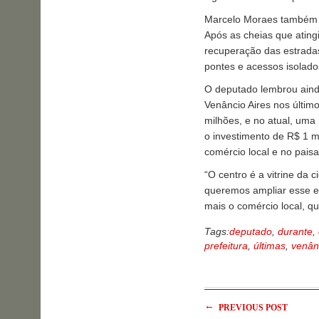
Marcelo Moraes também d
Após as cheias que ating
recuperação das estradas
pontes e acessos isolado
O deputado lembrou aind
Venâncio Aires nos últi
milhões, e no atual, uma
o investimento de R$ 1 m
comércio local e no pais
“O centro é a vitrine da 
queremos ampliar esse e
mais o comércio local, que
Tags:
deputado
,
durante
,
prefeitura
,
últimas
,
venân
←
PREVIOUS POST