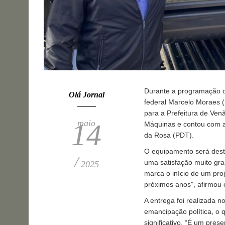
Durante a programação d
Olá Jornal
federal Marcelo Moraes (
para a Prefeitura de Ven
maio
14
Máquinas e contou com a 
da Rosa (PDT).
O equipamento será desti
/
uma satisfação muito gra
2025
marca o início de um pro
próximos anos”, afirmou 
A entrega foi realizada 
emancipação política, o
significativo. “É um pre