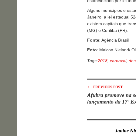
estabelecidos por lei fede
Alguns municípios e esta
Janeiro, a lei estadual 5
existem capitais que tra
(MG) e Curitiba (PR).
Fonte
: Agência Brasil
Foto
: Maicon Nieland/ Ol
Tags:
2018
,
carnaval
,
des
←
PREVIOUS POST
Afubra promove na se
lançamento da 17ª E
Janine Ni