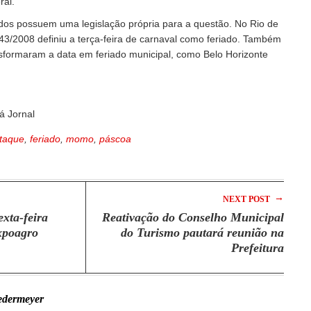
ral.
dos possuem uma legislação própria para a questão. No Rio de
243/2008 definiu a terça-feira de carnaval como feriado. Também
nsformaram a data em feriado municipal, como Belo Horizonte
á Jornal
taque
,
feriado
,
momo
,
páscoa
→
NEXT POST
xta-feira
Reativação do Conselho Municipal
xpoagro
do Turismo pautará reunião na
Prefeitura
edermeyer