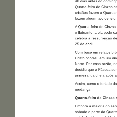
40 dias antes do doming
Quarta-feira de Cinzas a
cristãos fazem a Quares
fazem algum tipo de jeju
A Quarta-feira de Cinzas
é flutuante, a ela pode c
celebra a ressurreição d
25 de abril.
Com base em relatos bíbli
Cristo ocorreu em um dia
Norte. Por essa razão, no
decidiu que a Páscoa se
primeira lua cheia após 
Assim, como o feriado da
mudança.
Quarta-feira de Cinzas 
Embora a maioria do serv
sábado e parte da Quarta