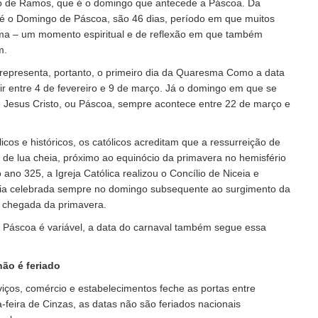
o de Ramos, que é o domingo que antecede a Páscoa. Da
té o Domingo de Páscoa, são 46 dias, período em que muitos
ma – um momento espiritual e de reflexão em que também
m.
 representa, portanto, o primeiro dia da Quaresma Como a data
air entre 4 de fevereiro e 9 de março. Já o domingo em que se
e Jesus Cristo, ou Páscoa, sempre acontece entre 22 de março e
cos e históricos, os católicos acreditam que a ressurreição de
 de lua cheia, próximo ao equinócio da primavera no hemisfério
 ano 325, a Igreja Católica realizou o Concílio de Niceia e
ria celebrada sempre no domingo subsequente ao surgimento da
a chegada da primavera.
 Páscoa é variável, a data do carnaval também segue essa
não é feriado
iços, comércio e estabelecimentos feche as portas entre
-feira de Cinzas, as datas não são feriados nacionais