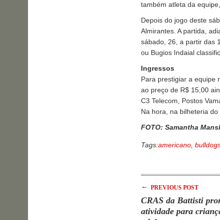
também atleta da equipe
Depois do jogo deste sáb
Almirantes. A partida, ad
sábado, 26, a partir das 
ou Bugios Indaial classif
Ingressos
Para prestigiar a equipe
ao preço de R$ 15,00 ai
C3 Telecom, Postos Vama
Na hora, na bilheteria do
FOTO: Samantha Mansk
Tags:
americano
,
bulldog
←
PREVIOUS POST
CRAS da Battisti pr
atividade para crianç