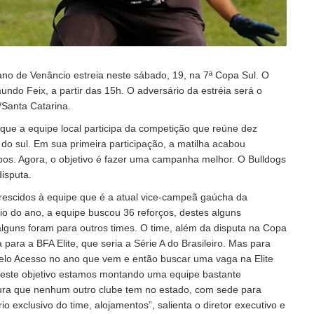
ano de Venâncio estreia neste sábado, 19, na 7ª Copa Sul. O
undo Feix, a partir das 15h. O adversário da estréia será o
l/Santa Catarina.
que a equipe local participa da competição que reúne dez
 do sul. Em sua primeira participação, a matilha acabou
pos. Agora, o objetivo é fazer uma campanha melhor. O Bulldogs
isputa.
rescidos à equipe que é a atual vice-campeã gaúcha da
io do ano, a equipe buscou 36 reforços, destes alguns
alguns foram para outros times. O time, além da disputa na Copa
para a BFA Elite, que seria a Série A do Brasileiro. Mas para
pelo Acesso no ano que vem e então buscar uma vaga na Elite
 este objetivo estamos montando uma equipe bastante
tura que nenhum outro clube tem no estado, com sede para
rio exclusivo do time, alojamentos”, salienta o diretor executivo e