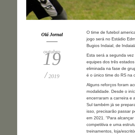
O time de futebol americ
Olá Jornal
jogo será no Estádio Edm
Bugios Indaial, de Indaia
outubro
19
Esta será a segunda vez 
equipes dos três estados
eliminada na fase de gru
/
é o único time do RS na d
2019
Alguns reforços foram ac
modalidade. Desde o iníc
encerraram a carreira e 
Sul também já se prepara 
isso, precisarão passar 
em 2021. “Para alcançar
competitiva e uma estru
treinamentos, loja/escritó