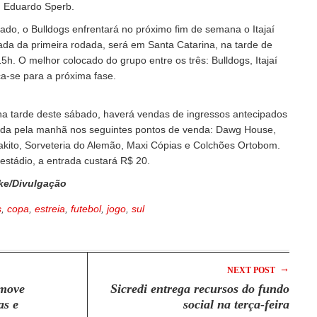
, Eduardo Sperb.
ado, o Bulldogs enfrentará no próximo fim de semana o Itajaí
iada da primeira rodada, será em Santa Catarina, na tarde de
15h. O melhor colocado do grupo entre os três: Bulldogs, Itajaí
ica-se para a próxima fase.
 na tarde deste sábado, haverá vendas de ingressos antecipados
nda pela manhã nos seguintes pontos de venda: Dawg House,
kito, Sorveteria do Alemão, Maxi Cópias e Colchões Ortobom.
 estádio, a entrada custará R$ 20.
e/Divulgação
s
,
copa
,
estreia
,
futebol
,
jogo
,
sul
→
NEXT POST
omove
Sicredi entrega recursos do fundo
as e
social na terça-feira