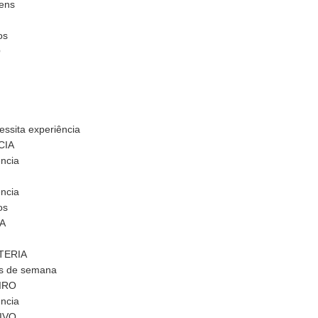
gens
os
O
ssita experiência
CIA
ência
ência
os
A
TERIA
ais de semana
IRO
ência
IVO