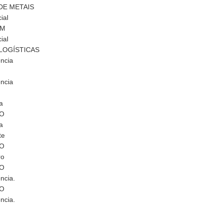
DE METAIS
ial
EM
ial
LOGÍSTICAS
ência
ência
a
ÃO
a
te
ÃO
ro
ÃO
ncia.
ÃO
ncia.