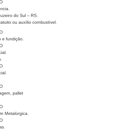
ÃO
ncia.
uzeiro do Sul – RS.
atuito ou auxílio combustível.
ÃO
 e fundição.
ÃO
ial.
o.
ÃO
ial.
ÃO
agem, pallet
ÃO
m Metalúrgica.
ÃO
as.