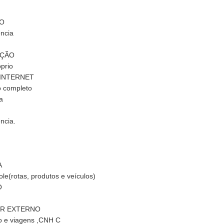
ÃO
ência
AÇÃO
óprio
 INTERNET
o completo
a
ncia.
A
ole(rotas, produtos e veículos)
O
OR EXTERNO
io e viagens ,CNH C