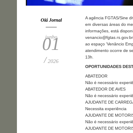
A agência FGTAS/Sine di
Olá Jornal
em diversas áreas do me
informações, está dispon
junho
01
venancio@fgtas.rs.gov.br
ao espaço ‘Venâncio Empr
atendimento ocorre de se
13h.
/
2026
OPORTUNIDADES DEST
ABATEDOR
Não é necessário experiê
ABATEDOR DE AVES
Não é necessário experiê
AJUDANTE DE CARRE
Necessita experiência
AJUDANTE DE MOTORI
Não é necessário experiê
AJUDANTE DE MOTORI