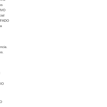
os
IVO
ial
IFADO
ia
ncia.
os.
l
IO
ÃO