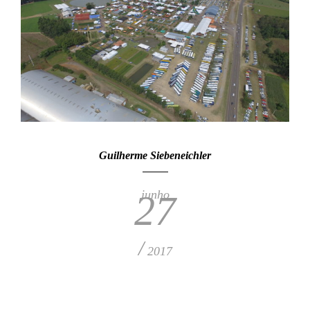
Guilherme Siebeneichler
junho
27
/
2017