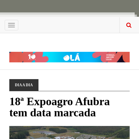
Menu
DIA A DIA
18ª Expoagro Afubra
tem data marcada