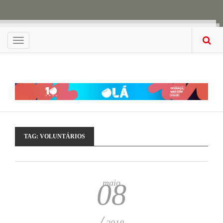
Menu
TAG:
VOLUNTÁRIOS
maio
08
/