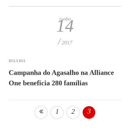
junho
14
/
2017
DIA A DIA
Campanha do Agasalho na Alliance
One beneficia 280 famílias
3
1
2