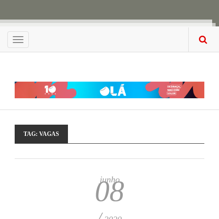
Menu
TAG:
VAGAS
junho
08
/