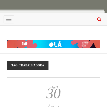
Menu
TAG:
TRABALHADORA
abril
30
/