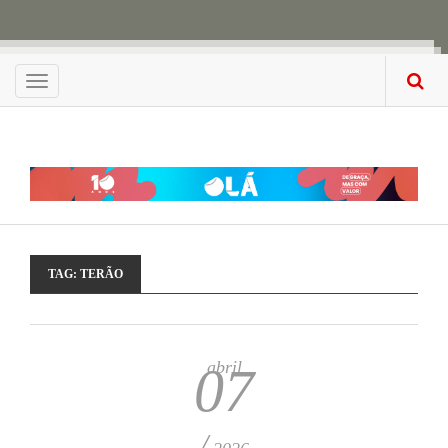
Menu
TAG:
TERÃO
abril
07
/