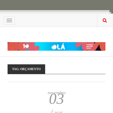
Menu
TAG:
ORÇAMENTO
novembro
03
/