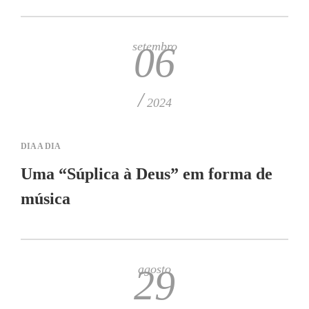
setembro
06
/
2024
DIA A DIA
Uma “Súplica à Deus” em forma de
música
agosto
29