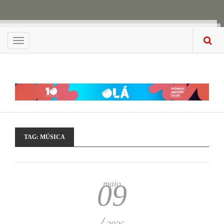
Menu
TAG:
MÚSICA
maio
09
/