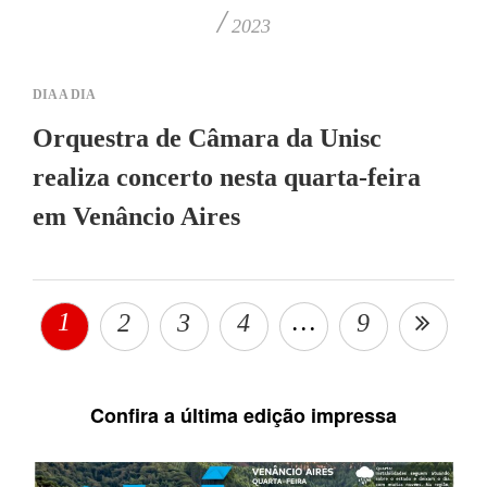
/
2023
DIA A DIA
Orquestra de Câmara da Unisc
realiza concerto nesta quarta-feira
em Venâncio Aires
1
…
2
3
4
9
Confira a última edição impressa