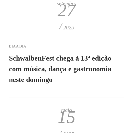
setembro
27
/
2025
DIA A DIA
SchwalbenFest chega à 13ª edição
com música, dança e gastronomia
neste domingo
maio
15
/