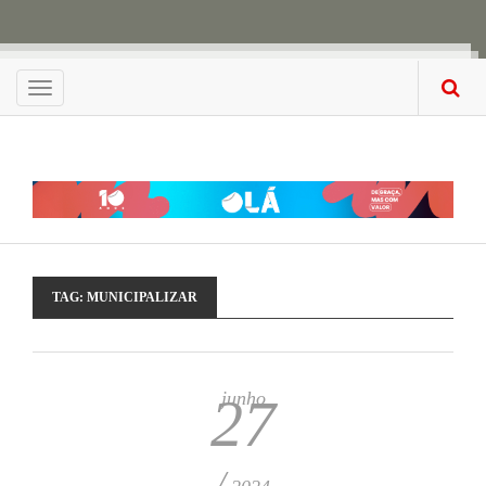
Menu
TAG:
MUNICIPALIZAR
junho
27
/