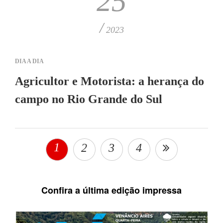
25
/
2023
DIA A DIA
Agricultor e Motorista: a herança do
campo no Rio Grande do Sul
1
2
3
4
Confira a última edição impressa