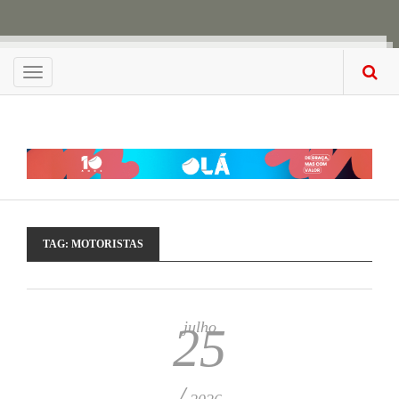
Menu
TAG:
MOTORISTAS
julho
25
/