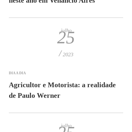
neste ano em Venâncio Aires
julho
25
/
2023
DIA A DIA
Agricultor e Motorista: a realidade
de Paulo Werner
julho