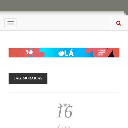
Menu
TAG:
MORADIAS
junho
16
/