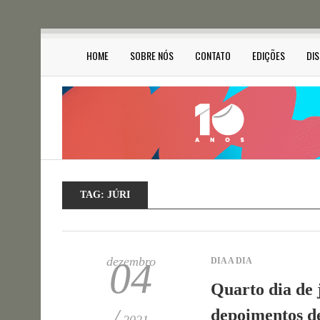
HOME
SOBRE NÓS
CONTATO
EDIÇÕES
DI
TAG:
JÚRI
dezembro
04
DIA A DIA
Quarto dia de 
/
depoimentos de