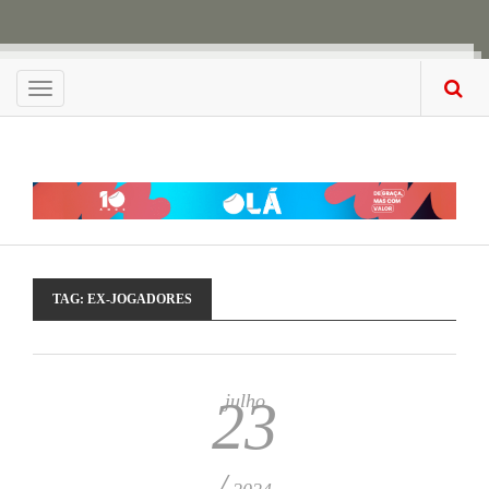
Menu
TAG:
EX-JOGADORES
julho
23
/