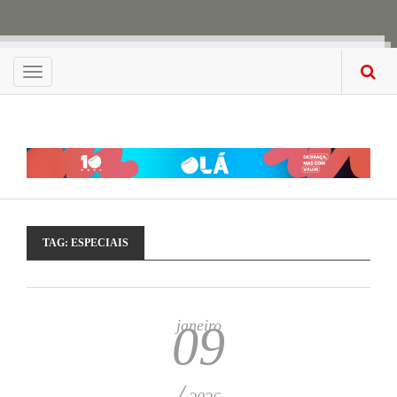
Menu
TAG:
ESPECIAIS
janeiro
09
/