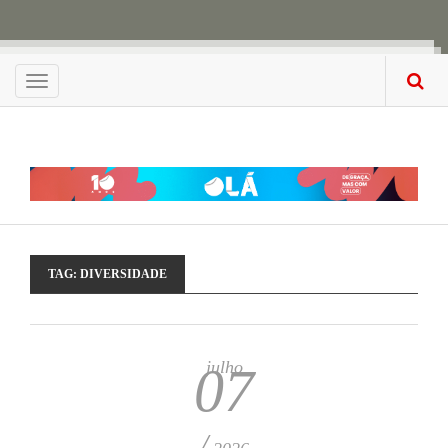
Menu
TAG:
DIVERSIDADE
julho
07
/