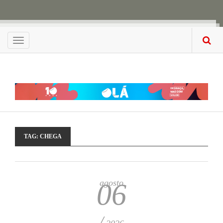
Menu
TAG:
CHEGA
agosto
06
/