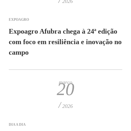
2026
EXPOAGRO
Expoagro Afubra chega à 24ª edição
com foco em resiliência e inovação no
campo
março
20
/
2026
DIA A DIA