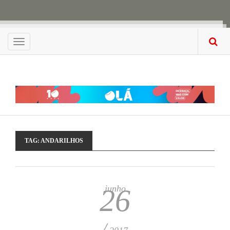
Menu
TAG:
ANDARILHOS
junho
26
/