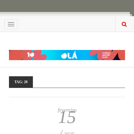
Menu
TAG:
20
fevereiro
15
/