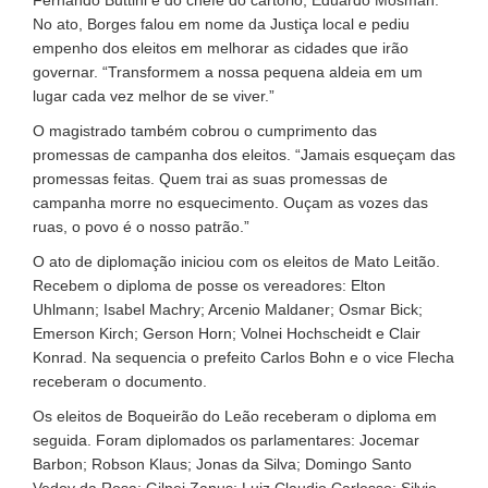
No ato, Borges falou em nome da Justiça local e pediu
empenho dos eleitos em melhorar as cidades que irão
governar. “Transformem a nossa pequena aldeia em um
lugar cada vez melhor de se viver.”
O magistrado também cobrou o cumprimento das
promessas de campanha dos eleitos. “Jamais esqueçam das
promessas feitas. Quem trai as suas promessas de
campanha morre no esquecimento. Ouçam as vozes das
ruas, o povo é o nosso patrão.”
O ato de diplomação iniciou com os eleitos de Mato Leitão.
Recebem o diploma de posse os vereadores: Elton
Uhlmann; Isabel Machry; Arcenio Maldaner; Osmar Bick;
Emerson Kirch; Gerson Horn; Volnei Hochscheidt e Clair
Konrad. Na sequencia o prefeito Carlos Bohn e o vice Flecha
receberam o documento.
Os eleitos de Boqueirão do Leão receberam o diploma em
seguida. Foram diplomados os parlamentares: Jocemar
Barbon; Robson Klaus; Jonas da Silva; Domingo Santo
Vedoy da Rosa; Gilnei Zanus; Luiz Claudio Carlesso; Silvio