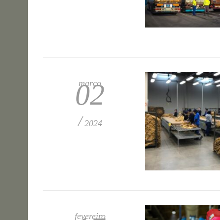
março
02
/
2024
fevereiro