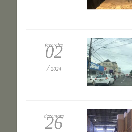
fevereiro
02
/
2024
dezembro
26