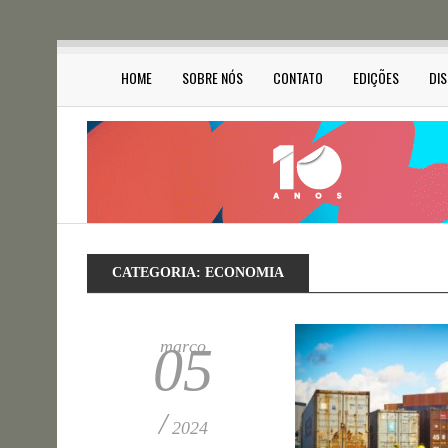
HOME
SOBRE NÓS
CONTATO
EDIÇÕES
DI
CATEGORIA:
ECONOMIA
março
05
/
2024