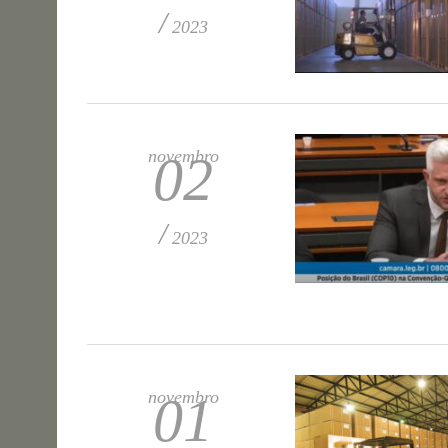
/
2023
novembro
02
/
2023
novembro
01