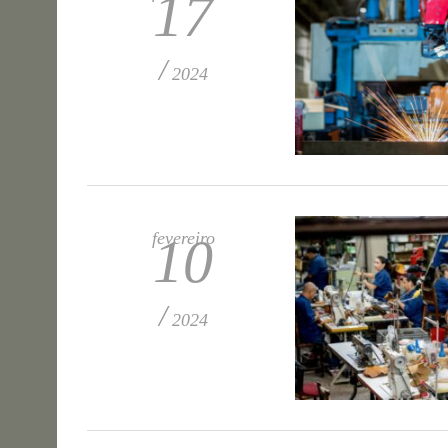
17
/
2024
fevereiro
10
/
2024