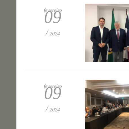
fevereiro
09
/
2024
fevereiro
09
/
2024