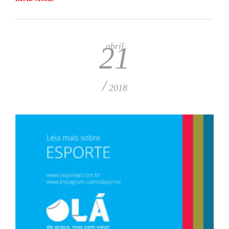
abril
21
/
2018