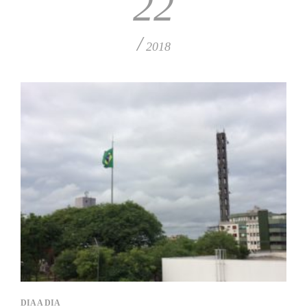
22
/
2018
DIA A DIA