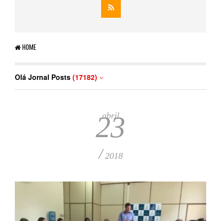
HOME
Olá Jornal Posts
(17182)
abril
23
/
2018