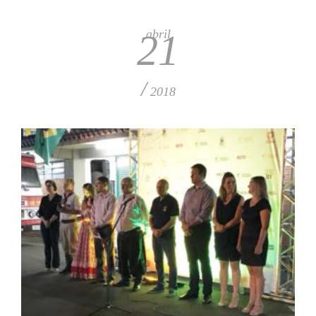
abril
21
/
2018