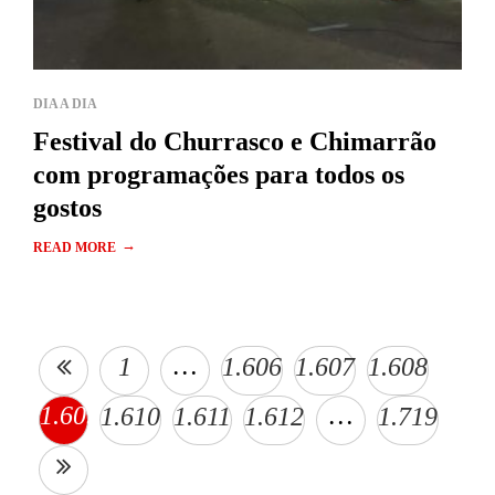
DIA A DIA
Festival do Churrasco e Chimarrão
com programações para todos os
gostos
→
READ MORE
…
1
1.606
1.607
1.608
1.609
…
1.610
1.611
1.612
1.719