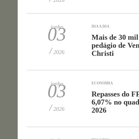
2026
junho
03
DIA A DIA
Mais de 30 mil
pedágio de Ven
/
2026
Christi
junho
03
ECONOMIA
Repasses do F
6,07% no quad
/
2026
2026