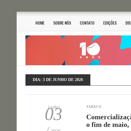
HOME
SOBRE NÓS
CONTATO
EDIÇÕES
DI
DIA:
3 DE JUNHO DE 2026
junho
03
TABACO
Comercializaçã
o fim de maio,
/