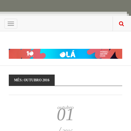
Menu
MÊS:
OUTUBRO 2016
outubro
01
/